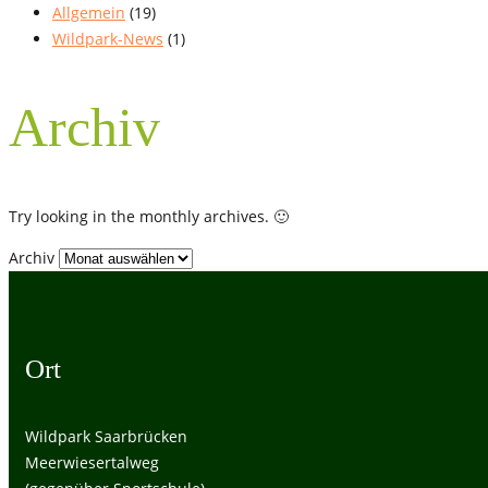
Allgemein
(19)
Wildpark-News
(1)
Archiv
Try looking in the monthly archives. 🙂
Archiv
Ort
Wildpark Saarbrücken
Meerwiesertalweg