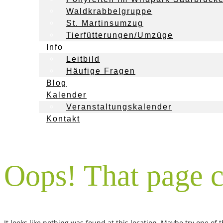
Waldkrabbelgruppe
St. Martinsumzug
Tierfütterungen/Umzüge
Info
Leitbild
Häufige Fragen
Blog
Kalender
Veranstaltungskalender
Kontakt
Oops! That page c
It looks like nothing was found at this location. Maybe try one of 