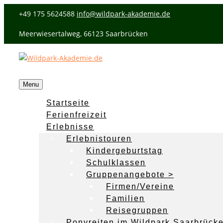
+49 175 5624588
info@wildpark-akademie.de
Meerwiesertalweg, 66123 Saarbrücken
Menu
Startseite
Ferienfreizeit
Erlebnisse
Erlebnistouren
Kindergeburtstag
Schulklassen
Gruppenangebote >
Firmen/Vereine
Familien
Reisegruppen
Ponyreiten im Wildpark Saarbrück