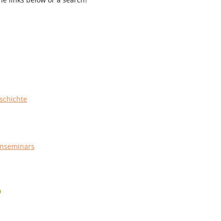
schichte
enseminars
s