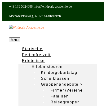
+49 175 5624588
info@wildpark-akademie.de
Meerwiesertalweg, 66123 Saarbrücken
Menu
Startseite
Ferienfreizeit
Erlebnisse
Erlebnistouren
Kindergeburtstag
Schulklassen
Gruppenangebote >
Firmen/Vereine
Familien
Reisegruppen