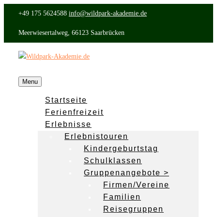
+49 175 5624588
info@wildpark-akademie.de
Meerwiesertalweg, 66123 Saarbrücken
Menu
Startseite
Ferienfreizeit
Erlebnisse
Erlebnistouren
Kindergeburtstag
Schulklassen
Gruppenangebote >
Firmen/Vereine
Familien
Reisegruppen