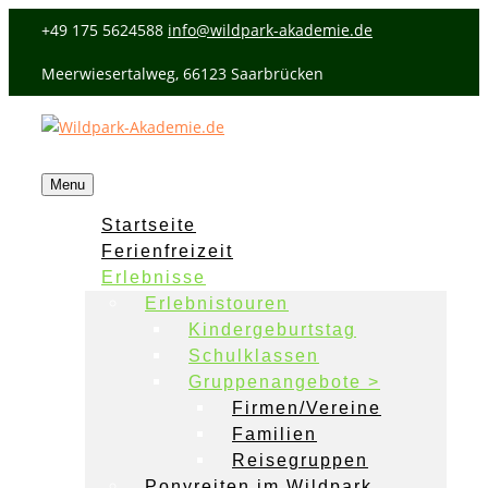
+49 175 5624588
info@wildpark-akademie.de
Meerwiesertalweg, 66123 Saarbrücken
Menu
Startseite
Ferienfreizeit
Erlebnisse
Erlebnistouren
Kindergeburtstag
Schulklassen
Gruppenangebote >
Firmen/Vereine
Familien
Reisegruppen
Ponyreiten im Wildpark