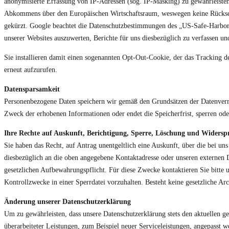
anonymisierte Erfassung von IP-Adressen (sog. IP-Masking) zu gewährleisten
Abkommens über den Europäischen Wirtschaftsraum, weswegen keine Rückschlü
gekürzt. Google beachtet die Datenschutzbestimmungen des „US-Safe-Harbo
unserer Websites auszuwerten, Berichte für uns diesbezüglich zu verfassen un
Sie installieren damit einen sogenannten Opt-Out-Cookie, der das Tracking de
erneut aufzurufen.
Datensparsamkeit
Personenbezogene Daten speichern wir gemäß den Grundsätzen der Datenvermeid
Zweck der erhobenen Informationen oder endet die Speicherfrist, sperren ode
Ihre Rechte auf Auskunft, Berichtigung, Sperre, Löschung und Widersp
Sie haben das Recht, auf Antrag unentgeltlich eine Auskunft, über die bei u
diesbezüglich an die oben angegebene Kontaktadresse oder unseren externen 
gesetzlichen Aufbewahrungspflicht. Für diese Zwecke kontaktieren Sie bitte u
Kontrollzwecke in einer Sperrdatei vorzuhalten. Besteht keine gesetzliche Ar
Änderung unserer Datenschutzerklärung
Um zu gewährleisten, dass unsere Datenschutzerklärung stets den aktuellen ge
überarbeiteter Leistungen, zum Beispiel neuer Serviceleistungen, angepasst