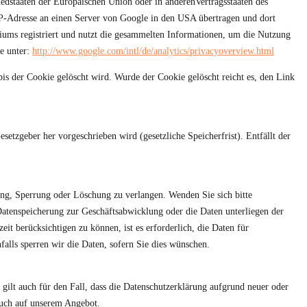
edstaaten der Europäischen Union oder in anderenVertragsstaaten des
P-Adresse an einen Server von Google in den USA übertragen und dort
ms registriert und nutzt die gesammelten Informationen, um die Nutzung
ie unter:
http://www.google.com/intl/de/analytics/privacyoverview.html
bis der Cookie gelöscht wird. Wurde der Cookie gelöscht reicht es, den Link
tzgeber her vorgeschrieben wird (gesetzliche Speicherfrist). Entfällt der
ung, Sperrung oder Löschung zu verlangen. Wenden Sie sich bitte
atenspeicherung zur Geschäftsabwicklung oder die Daten unterliegen der
it berücksichtigen zu können, ist es erforderlich, die Daten für
falls sperren wir die Daten, sofern Sie dies wünschen.
 gilt auch für den Fall, dass die Datenschutzerklärung aufgrund neuer oder
such auf unserem Angebot.