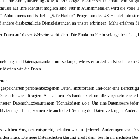
. Ist die Anonymisierung aktiv, kürzt Google IP-Adressen innerhalb von Mitgli
sse auf Ihre Identität möglich sind. Nur in Ausnahmefällen wird die volle I
r“-Abkommens und ist beim „Safe Harbor“-Programm des US-Handelsministeriu
d andere diesbezügliche Dienstleistungen an uns zu erbringen. Mehr erfahren S
r Daten auf dieser Webseite verhindert. Die Funktion bleibt solange bestehen, 
ung und Datensparsamkeit nur so lange, wie es erforderlich ist oder vom Gese
r löschen wir die Daten.
ruch
ns gespeicherten personenbezogenen Daten, anzufordern und/oder eine Berichtig
Datenschutzbeauftragten. Ausnahmen: Es handelt sich um die vorgeschriebene D
nseren Datenschutzbeauftragen (Kontaktdaten s.o.). Um eine Datensperre jederze
chivierungspflicht, können Sie auch die Löschung der Daten verlangen. Anderen
setzlichen Vorgaben entspricht, behalten wir uns jederzeit Änderungen vor. Das
 werden muss. Die neue Datenschutzerklärung greift dann bei Ihrem nächsten Be