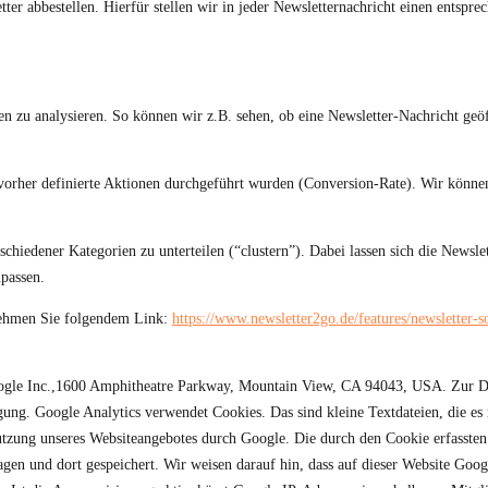
er abbestellen. Hierfür stellen wir in jeder Newsletternachricht einen entspr
n zu analysieren. So können wir z.B. sehen, ob eine Newsletter-Nachricht geö
rher definierte Aktionen durchgeführt wurden (Conversion-Rate). Wir können 
hiedener Kategorien zu unterteilen (“clustern”). Dabei lassen sich die Newsle
npassen.
nehmen Sie folgendem Link:
https://www.newsletter2go.de/features/newsletter-s
ogle Inc.,1600 Amphitheatre Parkway, Mountain View, CA 94043, USA. Zur Dea
ung. Google Analytics verwendet Cookies. Das sind kleine Textdateien, die es
tzung unseres Websiteangebotes durch Google. Die durch den Cookie erfassten I
gen und dort gespeichert. Wir weisen darauf hin, dass auf dieser Website Goo