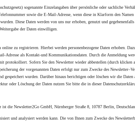
utzgesetz) sogenannte Einzelangaben über persönliche oder sachliche Verhält
elefonnummer sowie die E-Mail-Adresse, wenn diese in Klarform den Namen en
n wurden. Diese Daten werden von uns nur erhoben, genutzt und gegebenenfalls 
Weitergabe der Daten einwilligen.
n online zu registrieren. Hierbei werden personenbezogene Daten erhoben. Daz
il-Adresse als Kontakt-und Kommunikationsdaten. Durch die Anmeldung werde
it protokolliert. Sofern Sie den Newsletter wieder abbestellen (durch klicken
Speicherung der vorgenannten Daten erfolgt nur zum Zwecke des Newsletter–Ver
d gespeichert wurden. Darüber hinaus berichtigen oder löschen wir die Daten 
tur oder Löschung der Daten nutzen Sie bitte die in dieser Datenschutzerklä
er ist die Newsletter2Go GmbH, Nürnberger Straße 8, 10787 Berlin, Deutschlan
ganisiert und analysiert werden kann. Die von Ihnen zum Zwecke des Newslette