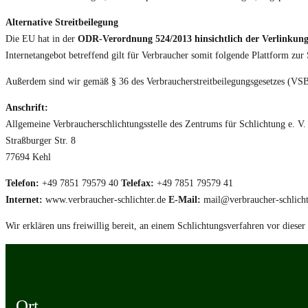
Alternative Streitbeilegung
Die EU hat in der
ODR-Verordnung 524/2013 hinsichtlich der Verlinkung 
Internetangebot betreffend gilt für Verbraucher somit folgende Plattform zur
Außerdem sind wir gemäß § 36 des Verbraucherstreitbeilegungsgesetzes (VSBG) 
Anschrift:
Allgemeine Verbraucherschlichtungsstelle des Zentrums für Schlichtung e. V.
Straßburger Str. 8
77694 Kehl
Telefon:
+49 7851 79579 40
Telefax:
+49 7851 79579 41
Internet:
www.verbraucher-schlichter.de
E-Mail:
mail@verbraucher-schlicht
Wir erklären uns freiwillig bereit, an einem Schlichtungsverfahren vor diese
Ort