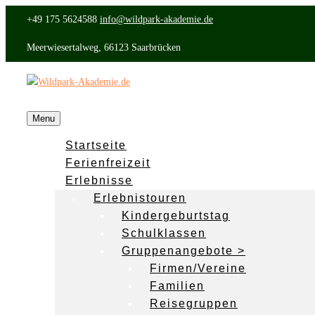
+49 175 5624588
info@wildpark-akademie.de
Meerwiesertalweg, 66123 Saarbrücken
Menu
Startseite
Ferienfreizeit
Erlebnisse
Erlebnistouren
Kindergeburtstag
Schulklassen
Gruppenangebote >
Firmen/Vereine
Familien
Reisegruppen