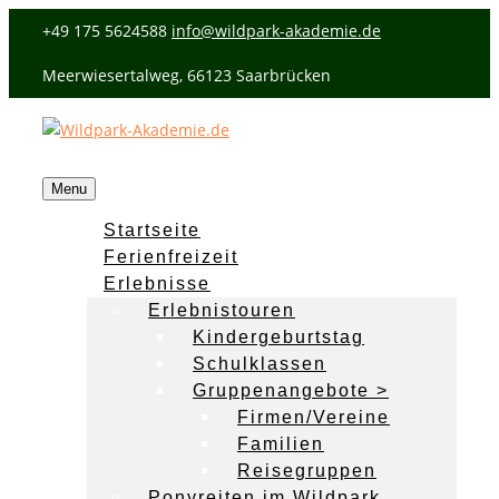
+49 175 5624588
info@wildpark-akademie.de
Meerwiesertalweg, 66123 Saarbrücken
Menu
Startseite
Ferienfreizeit
Erlebnisse
Erlebnistouren
Kindergeburtstag
Schulklassen
Gruppenangebote >
Firmen/Vereine
Familien
Reisegruppen
Ponyreiten im Wildpark