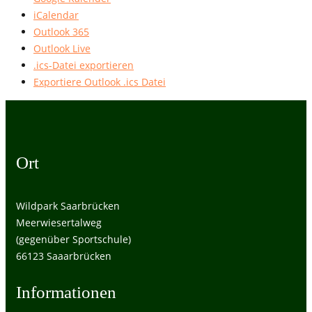
iCalendar
Outlook 365
Outlook Live
.ics-Datei exportieren
Exportiere Outlook .ics Datei
Ort
Wildpark Saarbrücken
Meerwiesertalweg
(gegenüber Sportschule)
66123 Saaarbrücken
Informationen