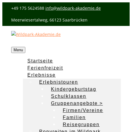
+49 175 5624588
info@wildpark-akademie.de
Meerwiesertalweg, 66123 Saarbrücken
Menu
Startseite
Ferienfreizeit
Erlebnisse
Erlebnistouren
Kindergeburtstag
Schulklassen
Gruppenangebote >
Firmen/Vereine
Familien
Reisegruppen
Ponyreiten im Wildpark