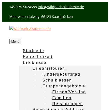
+49 175 5624588
info@wildpark-akademie.de
Meerwiesertalweg, 66123 Saarbrücken
Menu
Startseite
Ferienfreizeit
Erlebnisse
Erlebnistouren
Kindergeburtstag
Schulklassen
Gruppenangebote >
Firmen/Vereine
Familien
Reisegruppen
Ponyreiten im Wildpark