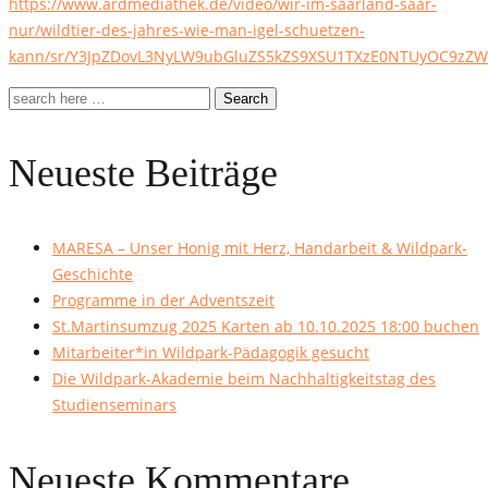
https://www.ardmediathek.de/video/wir-im-saarland-saar-
nur/wildtier-des-jahres-wie-man-igel-schuetzen-
kann/sr/Y3JpZDovL3NyLW9ubGluZS5kZS9XSU1TXzE0NTUyOC9zZ
Search
Neueste Beiträge
MARESA – Unser Honig mit Herz, Handarbeit & Wildpark-
Geschichte
Programme in der Adventszeit
St.Martinsumzug 2025 Karten ab 10.10.2025 18:00 buchen
Mitarbeiter*in Wildpark-Pädagogik gesucht
Die Wildpark-Akademie beim Nachhaltigkeitstag des
Studienseminars
Neueste Kommentare