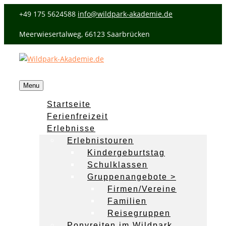
+49 175 5624588
info@wildpark-akademie.de
Meerwiesertalweg, 66123 Saarbrücken
Menu
Startseite
Ferienfreizeit
Erlebnisse
Erlebnistouren
Kindergeburtstag
Schulklassen
Gruppenangebote >
Firmen/Vereine
Familien
Reisegruppen
Ponyreiten im Wildpark