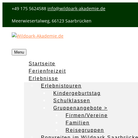
+49 175 5624588
info@wildpark-akademie.de
Meerwiesertalweg, 66123 Saarbrücken
Menu
Startseite
Ferienfreizeit
Erlebnisse
Erlebnistouren
Kindergeburtstag
Schulklassen
Gruppenangebote >
Firmen/Vereine
Familien
Reisegruppen
Ponyreiten im Wildpark Saarbrück