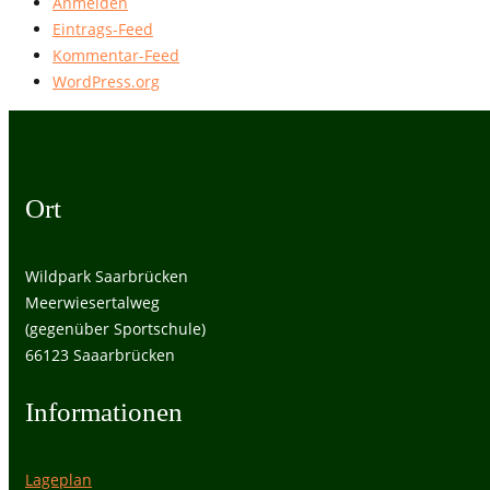
Anmelden
Eintrags-Feed
Kommentar-Feed
WordPress.org
Ort
Wildpark Saarbrücken
Meerwiesertalweg
(gegenüber Sportschule)
66123 Saaarbrücken
Informationen
Lageplan